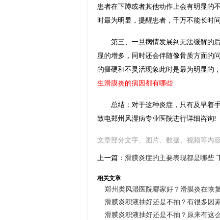
患者在下蹲或者其他动作上会有明显的
时最为明显，提醒患者，千万不能长时
第三、一旦病情发展到无法缓解的后期
显的增多，同时还会伴随像骨质方面的问
的僵硬和不灵活现象此时是最为明显的
生滑膜炎的病因都有哪些
总结：对于这种炎症，只有及早着手接
致电郑州风湿病专业医院进行详细咨询!
文章部分文字、图片、数据、视频等内
上一篇：
滑膜炎症的主要表现都是哪些
相关文章
郑州类风湿医院哪家好？滑膜炎在恢
候双腿酸软
滑膜炎积液抽好还是不抽？有很多因
滑膜炎积液抽好还是不抽？原来有这