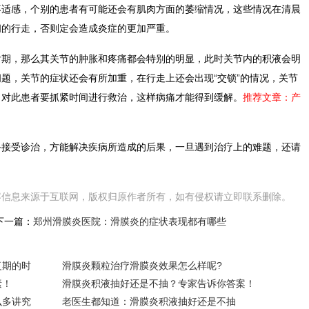
不适感，个别的患者有可能还会有肌肉方面的萎缩情况，这些情况在清晨
间的行走，否则定会造成炎症的更加严重。
，那么其关节的肿胀和疼痛都会特别的明显，此时关节内的积液会明
题，关节的症状还会有所加重，在行走上还会出现“交锁”的情况，关节
，对此患者要抓紧时间进行救治，这样病痛才能得到缓解。
推荐文章：
产
受诊治，方能解决疾病所造成的后果，一旦遇到治疗上的难题，还请
容信息来源于互联网，版权归原作者所有，如有侵权请立即联系删除。
下一篇：
郑州滑膜炎医院：滑膜炎的症状表现都有哪些
复期的时
滑膜炎颗粒治疗滑膜炎效果怎么样呢?
素！
滑膜炎积液抽好还是不抽？专家告诉你答案！
么多讲究
老医生都知道：滑膜炎积液抽好还是不抽