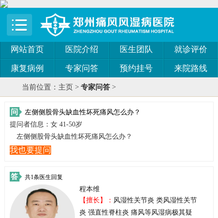
网站首页
医院介绍
医生团队
就诊评价
康复病例
专家问答
预约挂号
来院路线
当前位置：
主页
>
专家问答
>
问
左侧侧股骨头缺血性坏死痛风怎么办？
提问者信息：女 41-50岁
左侧侧股骨头缺血性坏死痛风怎么办？
我也要提问
答
共1条医生回复
程本维
【擅长】：
风湿性关节炎 类风湿性关节
炎 强直性脊柱炎 痛风等风湿病极其疑