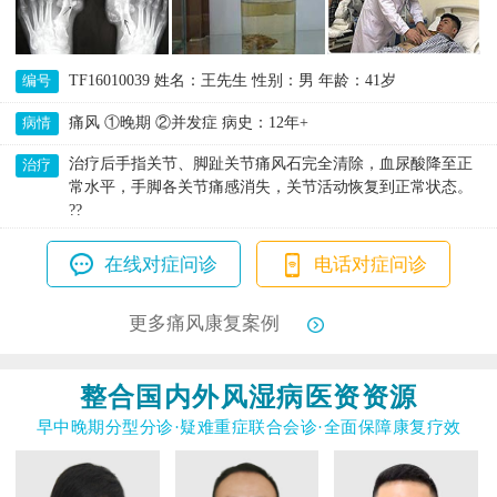
TF16010039 姓名：王先生 性别：男 年龄：41岁
编号
痛风 ①晚期 ②并发症 病史：12年+
病情
治疗后手指关节、脚趾关节痛风石完全清除，血尿酸降至正
治疗
常水平，手脚各关节痛感消失，关节活动恢复到正常状态。
??
在线对症问诊
电话对症问诊
更多痛风康复案例
整合国内外风湿病医资资源
早中晚期分型分诊·疑难重症联合会诊·全面保障康复疗效