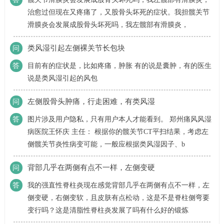
治愈过但现在又疼痛了，又股骨头坏死的症状。我担髋关节
滑膜炎会发展成股骨头坏死吗，我左髋部有滑膜炎，
类风湿引起左侧裸关节长包块
问
答
目前有的症状是，比如疼痛，肿胀 有的说是囊肿，有的医生
说是类风湿引起的风包
左侧股骨头肿痛，行走困难，有类风湿
问
答
图片涉及用户隐私，只有用户本人才能看到。 郑州痛风风湿
病医院王怀庆 主任： 根据你的髋关节CT平扫结果，考虑左
侧髋关节炎性病变可能，一般应根据类风湿因子、b
背部几乎在两侧有点不一样，左侧变硬
问
答
我的强直性脊柱炎现在感觉背部几乎在两侧有点不一样，左
侧变硬，右侧变软，且皮肤有点松动，这是不是脊柱侧弯要
变行吗？这是清脂性脊柱炎发展了吗有什么好的锻炼